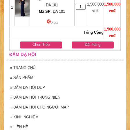
1,500,000
1,500,000
DA 101
1
vnđ
vnđ
Mã SP:
DA 101
Xoá
1,500,000
Tổng Cộng
vnđ
Chọn Tiếp
Đặt Hàng
ĐẦM DẠ HỘI
»
TRANG CHỦ
»
SẢN PHẨM
»
ĐẦM DẠ HỘI ĐẸP
»
ĐẦM DẠ HỘI TRUNG NIÊN
»
ĐẦM DẠ HỘI CHO NGƯỜI MẬP
»
KINH NGHIỆM
»
LIÊN HỆ