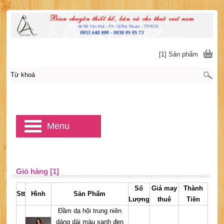
[1] Sản phẩm
Menu
Giỏ hàng [1]
Số
Giá may
Thành
Stt
Hình
Sản Phẩm
Lượng
thuê
Tiền
Đầm dạ hội trung niên
dáng dài màu xanh đen