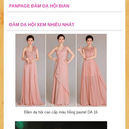
FANPAGE ĐẦM DẠ HỘI BIAN
ĐẦM DẠ HỘI XEM NHIỀU NHẤT
Đầm dạ hội cao cấp màu hồng pastel DA 16