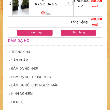
1,700,000
1,700,000
1
Mã SP:
DA 105
vnđ
vnđ
Xoá
1,700,000
Tổng Cộng
vnđ
Chọn Tiếp
Đặt Hàng
ĐẦM DẠ HỘI
»
TRANG CHỦ
»
SẢN PHẨM
»
ĐẦM DẠ HỘI ĐẸP
»
ĐẦM DẠ HỘI TRUNG NIÊN
»
ĐẦM DẠ HỘI CHO NGƯỜI MẬP
»
KINH NGHIỆM
»
LIÊN HỆ