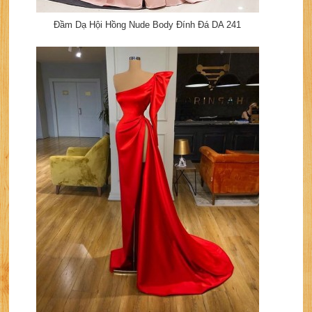
Đầm Dạ Hội Hồng Nude Body Đính Đá DA 241