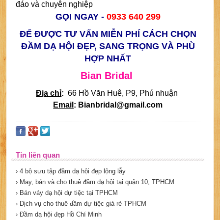
đáo và chuyên nghiệp
GỌI NGAY -
0933 640 299
ĐỂ ĐƯỢC TƯ VẤN MIỄN PHÍ CÁCH CHỌN
ĐẦM DẠ HỘI ĐẸP, SANG TRỌNG VÀ PHÙ
HỢP NHẤT
Bian Bridal
Địa chỉ
:
66 Hồ Văn Huê, P9, Phú nhuận
Email
: Bianbridal@gmail.com
Tin liên quan
› 4 bộ sưu tập đầm dạ hội đẹp lộng lẫy
› May, bán và cho thuê đầm dạ hội tại quận 10, TPHCM
› Bán váy dạ hội dự tiệc tại TPHCM
› Dịch vụ cho thuê đầm dự tiệc giá rẻ TPHCM
› Đầm dạ hội đẹp Hồ Chí Minh