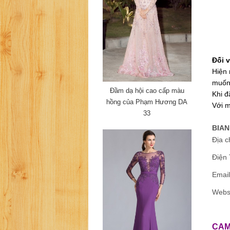
Đối 
Hiện
muốn 
Đầm dạ hội cao cấp màu
Khi đ
hồng của Phạm Hương DA
Với 
33
BIAN
Địa c
Điện 
Email
Webs
CAM