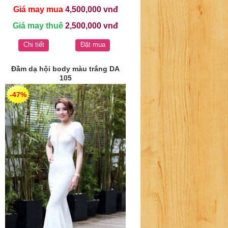
Giá may mua
4,500,000 vnđ
Giá may thuê
2,500,000 vnđ
Chi tiết
Đặt mua
Đầm dạ hội body màu trắng DA
105
-47%