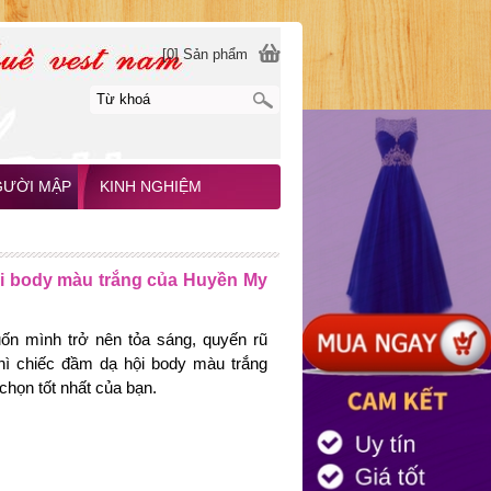
[0] Sản phẩm
GƯỜI MẬP
KINH NGHIỆM
i body màu trắng của Huyền My
n mình trở nên tỏa sáng, quyến rũ
thì chiếc đầm dạ hội body màu trắng
 chọn tốt nhất của bạn.