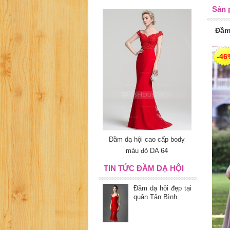
Sản 
Đầm
-46
Đầm dạ hội cao cấp body
màu đỏ DA 64
TIN TỨC ĐẦM DẠ HỘI
Đầm dạ hội đẹp tại
quận Tân Bình