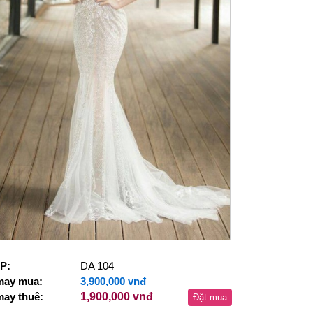
P:
DA 104
may mua:
3,900,000 vnđ
may thuê:
1,900,000 vnđ
Đặt mua