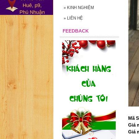
»
KINH NGHIỆM
»
LIÊN HỆ
FEEDBACK
Mã S
Giá 
Giá 