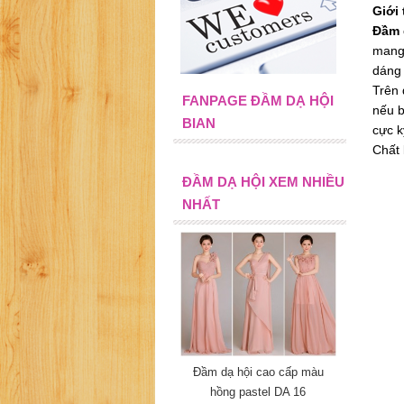
Giới
Đầm 
mang 
dáng 
Trên 
FANPAGE ĐẦM DẠ HỘI
nếu b
BIAN
cực k
Chất 
ĐẦM DẠ HỘI XEM NHIỀU
NHẤT
Đầm dạ hội cao cấp màu
hồng pastel DA 16