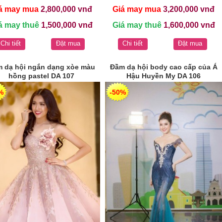
á may mua
2,800,000 vnđ
Giá may mua
3,200,000 vnđ
á may thuê
1,500,000 vnđ
Giá may thuê
1,600,000 vnđ
Chi tiết
Đặt mua
Chi tiết
Đặt mua
 dạ hội ngắn dạng xòe màu
Đầm dạ hội body cao cấp của Á
hồng pastel DA 107
Hậu Huyền My DA 106
%
-50%