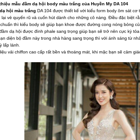
 thiệu mẫu đầm dạ hội body màu trắng của Huyền My DA 104
dạ hội màu trắng
DA 104 được thiết kế với kiểu form body ôm sát cơ 
lại vẻ quyến rũ và cuốn hút dành cho những cô nàng. Điều đặc biệt rằ
chuẩn thì kiểu body sẽ giúp bạn khoe được đường cong nóng bỏng củ
đầm dạ hội được đính phale sang trọng giúp bạn sẽ trở nên cực kỳ tỏa
ạn diện bộ đầm này trong nhà hàng sang trọng thì với ánh sáng từ nh
ỳ lấp lánh.
liệu vải chiffon cao cấp rất bền và thoáng mát, khi mặc bạn sẽ cảm giá