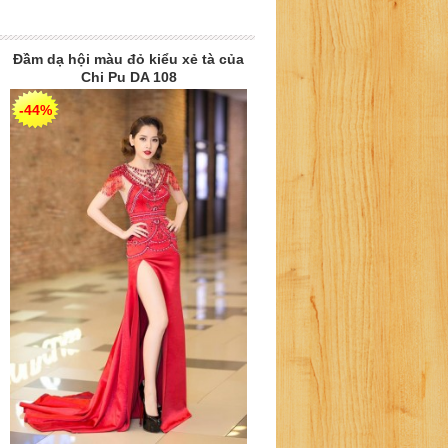
Đầm dạ hội màu đỏ kiểu xẻ tà của
Chi Pu DA 108
-44%