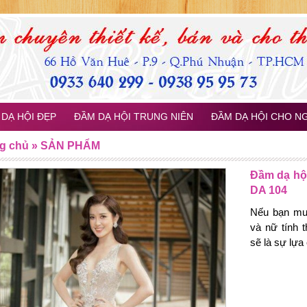
DẠ HỘI ĐẸP
ĐẦM DẠ HỘI TRUNG NIÊN
ĐẦM DẠ HỘI CHO N
g chủ
»
SẢN PHẨM
Đầm dạ hộ
DA 104
Nếu bạn muố
và nữ tính 
sẽ là sự lựa