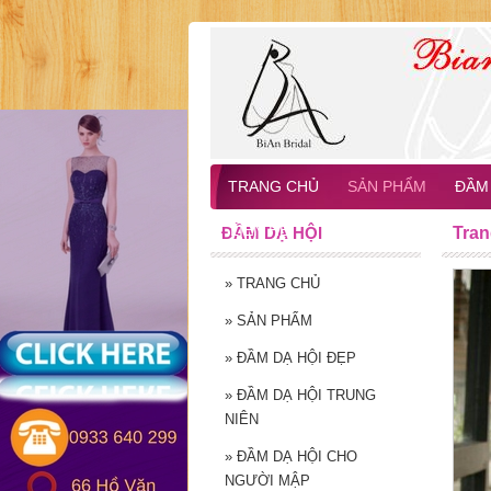
TRANG CHỦ
SẢN PHẨM
ĐẦM 
LIÊN HỆ
ĐẦM DẠ HỘI
Tran
»
TRANG CHỦ
»
SẢN PHẨM
»
ĐẦM DẠ HỘI ĐẸP
»
ĐẦM DẠ HỘI TRUNG
NIÊN
»
ĐẦM DẠ HỘI CHO
NGƯỜI MẬP