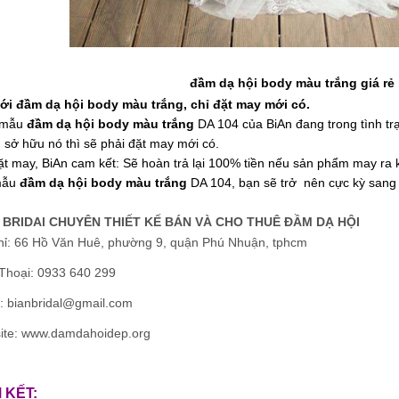
đầm dạ hội body màu trắng giá rẻ
với đầm dạ hội body màu trắng, chỉ đặt may mới có.
 mẫu
đầm dạ hội body màu trắng
DA 104 của BiAn đang trong tình tr
sở hữu nó thì sẽ phải đặt may mới có.
ặt may, BiAn cam kết: Sẽ hoàn trả lại 100% tiền nếu sản phẩm may ra
mẫu
đầm dạ hội body màu trắng
DA 104, bạn sẽ trở nên cực kỳ sang t
 BRIDAl CHUYÊN THIẾT KẾ BÁN VÀ CHO THUÊ ĐẦM DẠ HỘI
hỉ: 66 Hồ Văn Huê, phường 9, quận Phú Nhuận, tphcm
Thoại: 0933 640 299
: bianbridal@gmail.com
ite: www.damdahoidep.org
 KẾT: