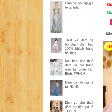
Đầm dạ hội đẹp,giá
Gi
rẻ tại tphcm
Gi
Đầm
Thiết kế đầm dạ
hội đẹp - Đảm bảo
-48
100% khách hàng
hài lòng
Nơi bán, cho thuê
đầm dạ hội trung
niên tại quận Tân
Bình, TPHCM
Đầm dạ hội giá rẻ
tại Hà Nội
Dịch vụ cho thuê
đầm dự tiệc giá rẻ
TPHCM