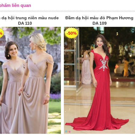
phẩm liên quan
 dạ hội trung niên màu nude
Đầm dạ hội màu đỏ Phạm Hương
DA 110
DA 109
%
-50%