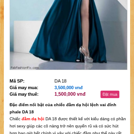
Mã SP:
DA 18
Giá may mua:
3,500,000 vnđ
Giá may thuê:
1,500,000 vnđ
Đặt mua
Đặc điểm nổi bật của chiếc đầm dạ hội lệch vai đính
phale DA 18
Chiếc
đầm dạ hội
DA 18 được thiết kế với kiểu dáng có phần
hơi sexy giúp các cô nàng trở nên quyến rũ và có sức hút
hơn bao giờ hết,chính vì vậy với chiếc đầm như thế này rất