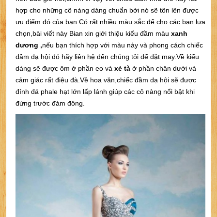
hợp cho những cô nàng dáng chuẩn bởi nó sẽ tôn lên được
ưu điểm đó của bạn.Có rất nhiều màu sắc để cho các bạn lựa
chọn,bài viết này Bian xin giới thiệu kiểu đầm màu
xanh
dương ,
nếu bạn thích hợp với màu này và phong cách chiếc
đầm dạ hội đó hãy liên hệ đến chúng tôi để đặt may.Về kiểu
dáng sẽ được ôm ở phần eo và
xẻ tà
ở phần chân dưới và
cảm giác rất điệu đà.Về hoa văn,chiếc đầm dạ hội sẽ được
đính đá phale hạt lớn lấp lánh giúp các cô nàng nổi bật khi
đứng trước đám đông.