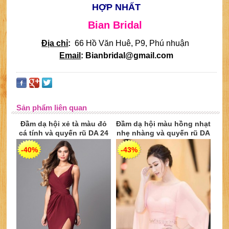
HỢP NHẤT
Bian Bridal
Địa chỉ
:
66 Hồ Văn Huê, P9, Phú nhuận
Email
: Bianbridal@gmail.com
Sản phẩm liên quan
Đầm dạ hội xẻ tà màu đỏ
Đầm dạ hội màu hồng nhạt
cá tính và quyến rũ DA 24
nhẹ nhàng và quyến rũ DA
23
-40%
-43%