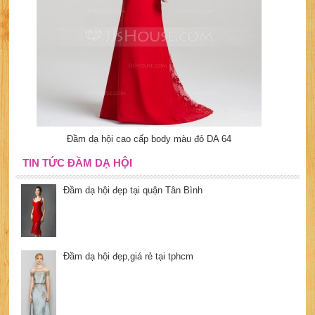
Đầm dạ hội cao cấp body màu đỏ DA 64
TIN TỨC ĐẦM DẠ HỘI
Đầm dạ hội đẹp tại quận Tân Bình
Đầm dạ hội đẹp,giá rẻ tại tphcm