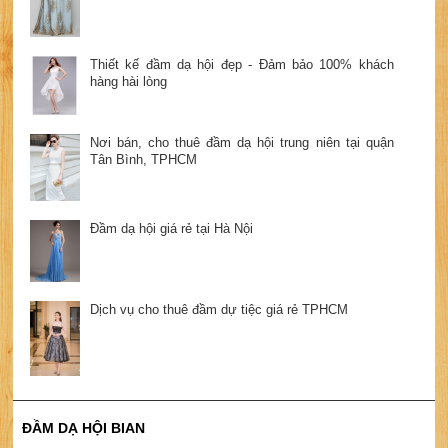
Thiết kế đầm dạ hội đẹp - Đảm bảo 100% khách
hàng hài lòng
Nơi bán, cho thuê đầm dạ hội trung niên tại quận
Tân Bình, TPHCM
Đầm dạ hội giá rẻ tại Hà Nội
Dịch vụ cho thuê đầm dự tiệc giá rẻ TPHCM
ĐẦM DẠ HỘI BIAN