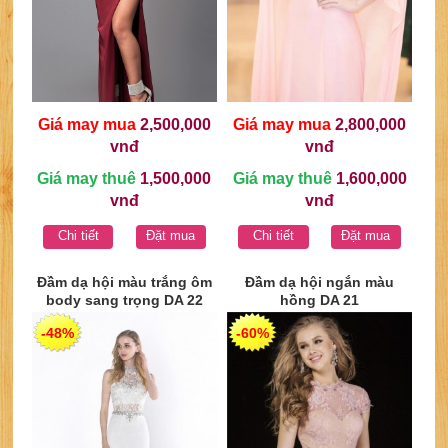
Giá may mua
2,500,000
Giá may mua
2,800,000
vnđ
vnđ
Giá may thuê
1,500,000
Giá may thuê
1,600,000
vnđ
vnđ
Chi tiết
Đặt mua
Chi tiết
Đặt mua
Đầm dạ hội màu trắng ôm
Đầm dạ hội ngắn màu
body sang trọng DA 22
hồng DA 21
-48%
-60%