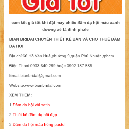
cam kết giá tốt khi đặt may chiếc đầm dạ hội màu xanh
dương xẻ tà đính phale
BIAN BRIDAl CHUYÊN THIẾT KẾ BÁN VÀ CHO THUÊ ĐẦM
DẠ HỘI
Địa chỉ:66 Hồ Văn Huê,phường 9,quận Phú Nhuận,tphcm
Điện Thoại:0933 640 299 hoặc 0902 187 585
Email:bianbridal@gmail.com
Website:www.bianbridal.com
XEM THÊM:
1.
Đầm dạ hội vải satin
2.
Thiết kế đầm dạ hội đẹp
3
.
Đầm dạ hội màu hồng pastel