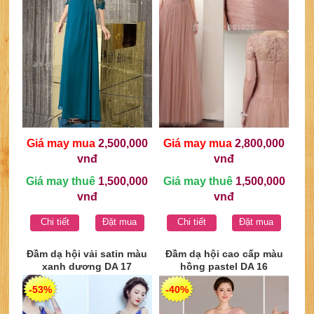
Giá may mua
2,500,000
Giá may mua
2,800,000
vnđ
vnđ
Giá may thuê
1,500,000
Giá may thuê
1,500,000
vnđ
vnđ
Chi tiết
Đặt mua
Chi tiết
Đặt mua
Đầm dạ hội vải satin màu
Đầm dạ hội cao cấp màu
xanh dương DA 17
hồng pastel DA 16
-53%
-40%