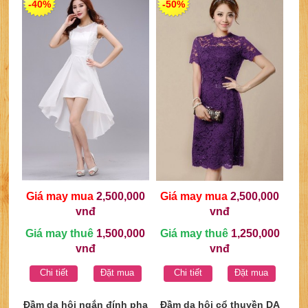
-40%
-50%
Giá may mua
2,500,000
Giá may mua
2,500,000
vnđ
vnđ
Giá may thuê
1,500,000
Giá may thuê
1,250,000
vnđ
vnđ
Chi tiết
Đặt mua
Chi tiết
Đặt mua
Đầm dạ hội ngắn đính pha
Đầm dạ hội cổ thuyền DA