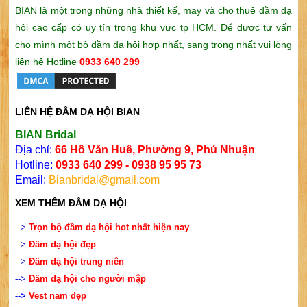
BIAN là một trong những nhà thiết kế, may và cho thuê đầm dạ
hội cao cấp có uy tín trong khu vực tp HCM. Để được tư vấn
cho mình một bộ đầm dạ hội hợp nhất, sang trọng nhất vui lòng
liên hệ Hotline
0933 640 299
LIÊN HỆ ĐẦM DẠ HỘI BIAN
BIAN Bridal
Địa chỉ:
66 Hồ Văn Huê, Phường 9, Phú Nhuận
Hotline:
0933 640 299 - 0938 95 95 73
Email:
Bianbridal@gmail.com
XEM THÊM ĐẦM DẠ HỘI
-->
Trọn b
ộ đầm dạ hội hot nhất hiện nay
-->
Đầm dạ hội đẹp
-->
Đầm dạ hội trung niên
-->
Đầm dạ hội cho người mập
-->
Vest nam đẹp