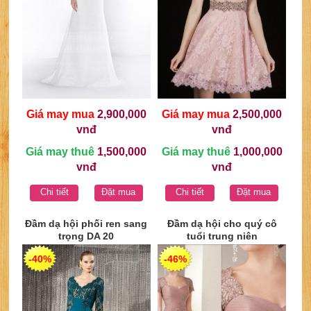
Giá may mua
2,900,000
Giá may mua
2,500,000
vnđ
vnđ
Giá may thuê
1,500,000
Giá may thuê
1,000,000
vnđ
vnđ
Chi tiết
Đặt mua
Chi tiết
Đặt mua
Đầm dạ hội phối ren sang
Đầm dạ hội cho quý cô
trọng DA 20
tuổi trung niên
-40%
-46%