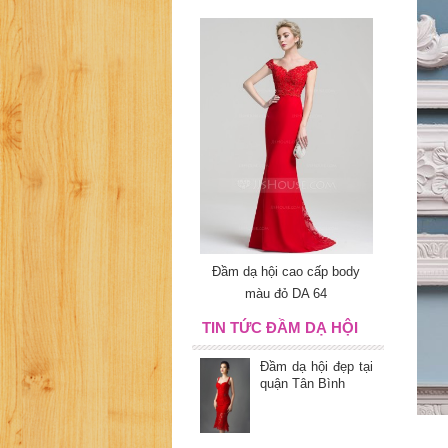
Đầm dạ hội cao cấp body
màu đỏ DA 64
TIN TỨC ĐẦM DẠ HỘI
Đầm dạ hội đẹp tại
quận Tân Bình