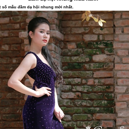
t số mẫu 
đầm dạ hội nhung
 mới nhất.