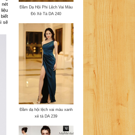
nét 
Đầm Dạ Hội Phi Lệch Vai Màu
iệu 
Đỏ Xẻ Tà DA 240
iết 
 sẽ 
Đầm dạ hội lệch vai màu xanh
xẻ tà DA 239