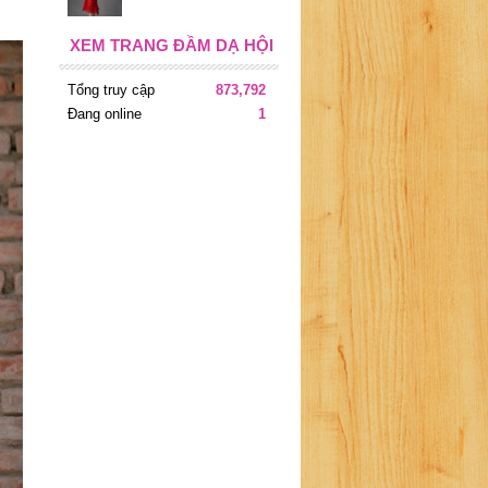
XEM TRANG ĐẦM DẠ HỘI
Tổng truy cập
873,792
Đang online
1