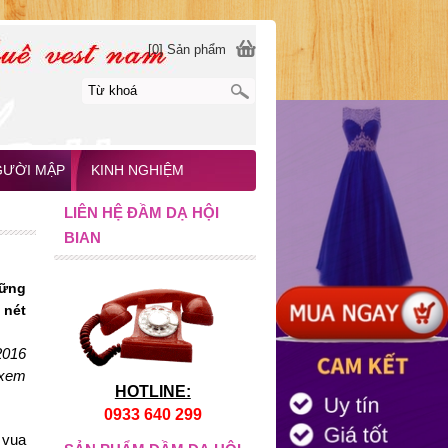
[0] Sản phẩm
GƯỜI MẬP
KINH NGHIỆM
LIÊN HỆ ĐẦM DẠ HỘI
BIAN
hững
 nét
2016
 xem
HOTLINE:
0933 640 299
vua 