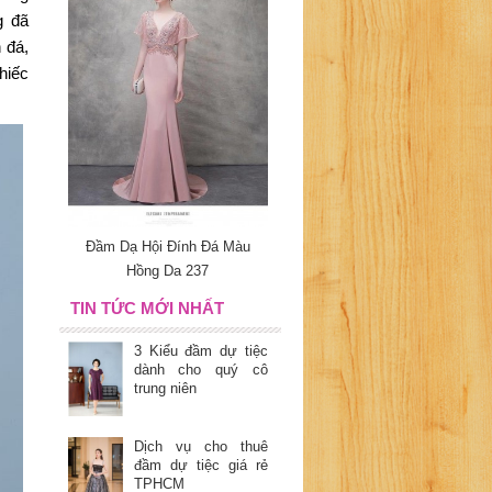
 đã 
đá, 
iếc 
Đầm Dạ Hội Đính Đá Màu
Hồng Da 237
TIN TỨC MỚI NHẤT
3 Kiểu đầm dự tiệc
dành cho quý cô
trung niên
Dịch vụ cho thuê
đầm dự tiệc giá rẻ
TPHCM