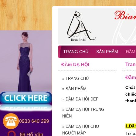
TRANG CHỦ
SẢN PHẨM
ĐẦM 
LIÊN HỆ
ĐẦM DẠ HỘI
Tran
Đầm
»
TRANG CHỦ
Chất
»
SẢN PHẨM
chiế
»
ĐẦM DẠ HỘI ĐẸP
than
»
ĐẦM DẠ HỘI TRUNG
NIÊN
1
.Đầ
»
ĐẦM DẠ HỘI CHO
NGƯỜI MẬP
Từ x