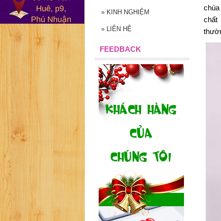
chúa 
»
KINH NGHIỆM
chất 
»
LIÊN HỆ
thườ
FEEDBACK