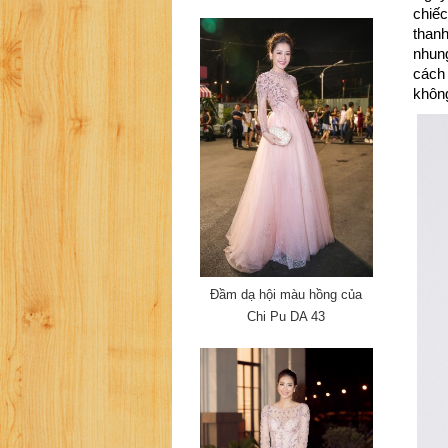
chiếc
thanh
nhung
cách 
không
Đầm dạ hội màu hồng của
Chi Pu DA 43