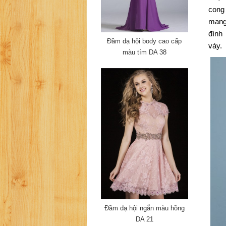
cong
mang 
đính
Đầm dạ hội body cao cấp
váy.
màu tím DA 38
Đầm dạ hội ngắn màu hồng
DA 21