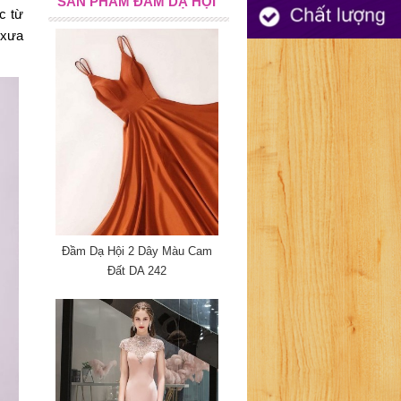
SẢN PHẨM ĐẦM DẠ HỘI
 từ 
xưa 
Đầm Dạ Hội 2 Dây Màu Cam
Đất DA 242