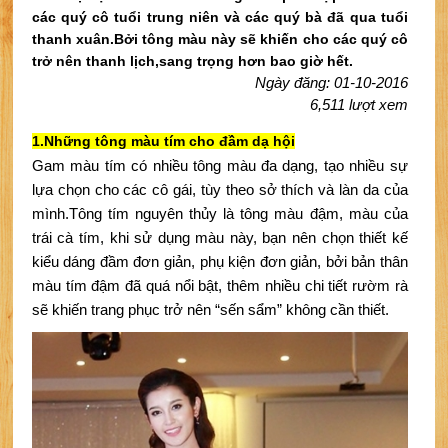
các quý cô tuổi trung niên và các quý bà đã qua tuổi
thanh xuân.Bởi tông màu này sẽ khiến cho các quý cô
trở nên thanh lịch,sang trọng hơn bao giờ hết.
Ngày đăng: 01-10-2016
6,511 lượt xem
1.Những tông màu tím cho đầm dạ hội
Gam màu tím có nhiều tông màu đa dạng, tạo nhiều sự 
lựa chọn cho các cô gái, tùy theo sở thích và làn da của 
mình.
Tông tím nguyên thủy là tông màu đậm, màu của 
trái cà tím, khi sử dụng màu này, bạn nên chọn thiết kế 
kiểu dáng đầm đơn giản, phụ kiện đơn giản, bởi bản thân 
màu tím đậm đã quá nổi bật, thêm nhiều chi tiết rườm rà 
sẽ khiến trang phục trở nên “sến sẩm” không cần thiết.