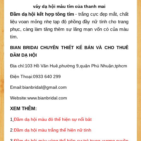
váy dạ hội màu tím của thanh mai
Đầm dạ hội kết hợp tông tím
 - trắng cực đẹp mắt, chất 
liệu voan mỏng nhẹ tạp độ phồng đầy nữ tính cho trang 
phục, càng làm tăng thêm sự lãng mạn vốn có của màu 
tím.
BIAN BRIDAl CHUYÊN THIẾT KẾ BÁN VÀ CHO THUÊ
ĐẦM DẠ HỘI
Địa chỉ:103 Hồ Văn Huê,phường 9,quận Phú Nhuận,tphcm
Điện Thoại:0933 640 299
Email:bianbridal@gmail.com
Website:www.bianbridal.com
XEM THÊM:
1
.
Đầm dạ hội màu đỏ thể hiện sự nổi bât
2
.
Đầm dạ hội màu trắng thể hiện nữ tính
3
.
Đầm dạ hội màu vàng thể hiện sự trẻ trung vương quyền