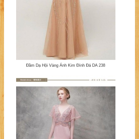
Đầm Dạ Hội Vàng Ánh Kim Đính Đá DA 238