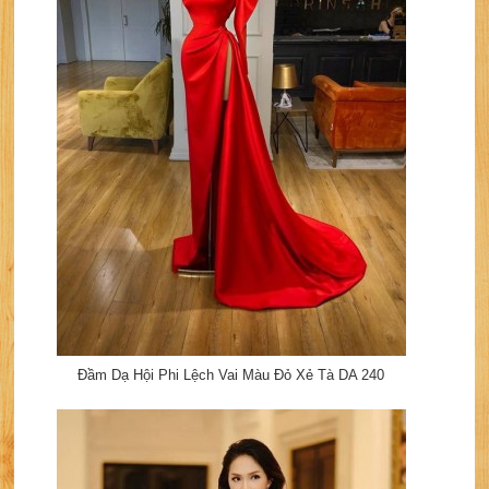
Đầm Dạ Hội Phi Lệch Vai Màu Đỏ Xẻ Tà DA 240