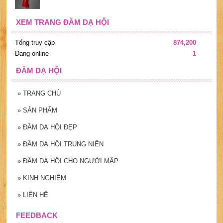
XEM TRANG ĐẦM DẠ HỘI
Tổng truy cập
874,200
Đang online
1
ĐẦM DẠ HỘI
»
TRANG CHỦ
»
SẢN PHẨM
»
ĐẦM DẠ HỘI ĐẸP
»
ĐẦM DẠ HỘI TRUNG NIÊN
»
ĐẦM DẠ HỘI CHO NGƯỜI MẬP
»
KINH NGHIỆM
»
LIÊN HỆ
FEEDBACK