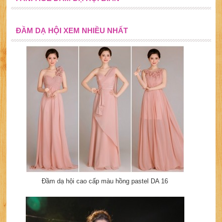
ĐẦM DẠ HỘI XEM NHIỀU NHẤT
Đầm dạ hội cao cấp màu hồng pastel DA 16