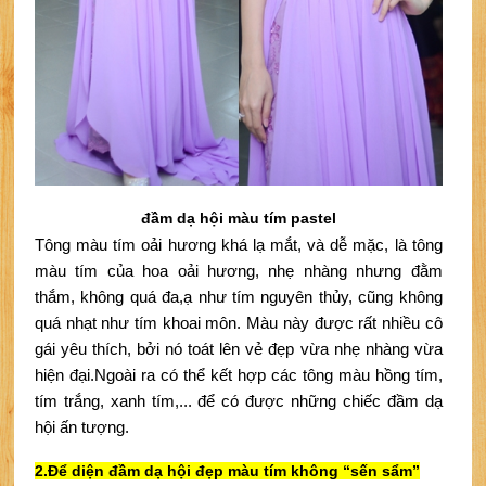
đầm dạ hội màu tím pastel
Tông màu tím oải hương khá lạ mắt, và dễ mặc, là tông 
màu tím của hoa oải hương, nhẹ nhàng nhưng đằm 
thắm, không quá đa,ạ như tím nguyên thủy, cũng không 
quá nhạt như tím khoai môn. Màu này được rất nhiều cô 
gái yêu thích, bởi nó toát lên vẻ đẹp vừa nhẹ nhàng vừa 
hiện đại.
Ngoài ra có thể kết hợp các tông màu hồng tím, 
tím trắng, xanh tím,... để có được những chiếc đầm dạ 
hội ấn tượng.
2.Để diện 
đầm dạ hội đẹp màu tím 
không “sến sẩm”