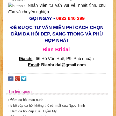
Nhân viên tư vấn vui vẻ, nhiệt tình, chu
đáo và chuyên nghiệp
GỌI NGAY -
0933 640 299
ĐỂ ĐƯỢC TƯ VẤN MIỄN PHÍ CÁCH CHỌN
ĐẦM DẠ HỘI ĐẸP, SANG TRỌNG VÀ PHÙ
HỢP NHẤT
Bian Bridal
Địa chỉ
:
66 Hồ Văn Huê, P9, Phú nhuận
Email
: Bianbridal@gmail.com
Tin liên quan
› Đầm dạ hội màu nude
› 5 bộ váy dạ hội không thể rời mắt của Ngọc Trinh
› Đầm dạ hội đẹp của Huyền My