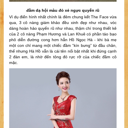
đầm dạ hội màu đỏ xẻ ngực quyến rũ
Ví dụ điển hình nhất chính là đêm chung kết The Face vừa 
qua, 3 cô nàng giám khảo đều xinh đẹp như nhau, vóc 
dáng hoàn hảo quyến rũ như nhau, thậm chí trong thiết kê 
của 2 cô nàng Phạm Hương và Lan Khuê có phần táo bạo 
phô diễn đường cong hơn hẳn Hồ Ngọc Hà - khi bà mẹ 
một con chỉ mang một chiếc đầm “kín bưng” từ đầu chân, 
thế nhưng Hà Hồ vẫn là cái tên nổi bật nhất khi đứng cạnh 
2 đàn em, là nhờ đến tông đỏ rực rỡ của chiếc đầm cô 
mặc.