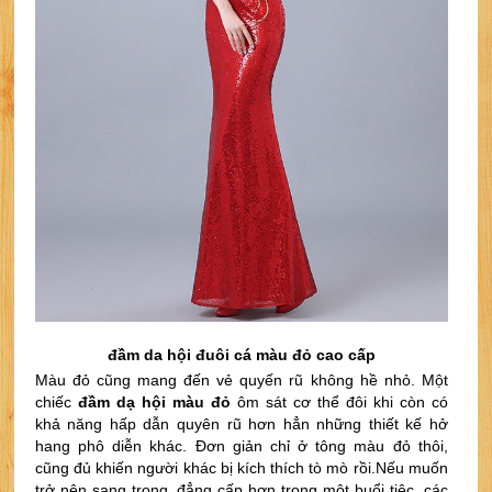
đầm da hội đuôi cá màu đỏ cao cấp
Màu đỏ cũng mang đến vẻ quyến rũ không hề nhỏ. Một 
chiếc
 đầm dạ hội màu đỏ
 ôm sát cơ thể đôi khi còn có 
khả năng hấp dẫn quyên rũ hơn hẳn những thiết kế hở 
hang phô diễn khác. Đơn giản chỉ ở tông màu đỏ thôi, 
cũng đủ khiến người khác bị kích thích tò mò rồi.
Nếu muốn 
trở nên sang trọng, đẳng cấp hơn trong một buổi tiệc, các 