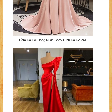
Đầm Dạ Hội Hồng Nude Body Đính Đá DA 241