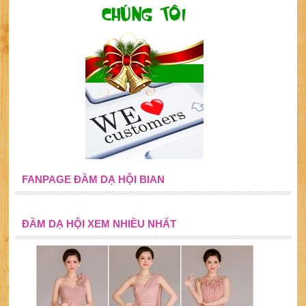
FANPAGE ĐẦM DẠ HỘI BIAN
ĐẦM DẠ HỘI XEM NHIỀU NHẤT