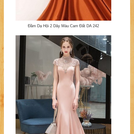
Đầm Dạ Hội 2 Dây Màu Cam Đất DA 242