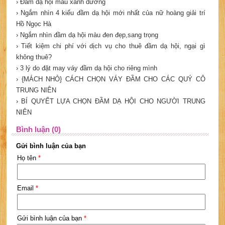
› Đầm dạ hội màu xanh dương
› Ngắm nhìn 4 kiểu đầm dạ hội mới nhất của nữ hoàng giải trí
Hồ Ngọc Hà
› Ngắm nhìn đầm dạ hội màu đen đẹp,sang trọng
› Tiết kiệm chi phí với dịch vụ cho thuê đầm dạ hội, ngại gì
không thuê?
› 3 lý do đặt may váy đầm dạ hội cho riêng mình
› {MÁCH NHỎ} CÁCH CHỌN VÁY ĐẦM CHO CÁC QUÝ CÔ
TRUNG NIÊN
› BÍ QUYẾT LỰA CHỌN ĐẦM DẠ HỘI CHO NGƯỜI TRUNG
NIÊN
Bình luận (0)
Gửi bình luận của bạn
Họ tên
*
Email
*
Gửi bình luận của bạn
*