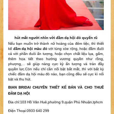
hút mắt người nhìn với đầm dạ hội đỏ quyến rũ
Nếu bạn muốn trở thành nữ hoàng của đêm tiệc, thì thiết 
kế
 đầm dạ hội màu đỏ
 với tùng xòe rộng, hoặc đầm đuôi 
cá với phần đuôi ấn tượng, hoặc chọn chất liệu lụa, gấm, 
thêm họa tiết theo hướng vương quyền như rồng, 
phượng,... sẽ giúp nàng cực kỳ ấn tượng và tràn đầy 
quyền lực.
Còn nếu chỉ cần nổi bật bắt mắt, thì với bất kỳ 
chiếc đầm dạ hội màu đỏ nào, bạn cũng đều sẽ cực kì nổi 
bật và thu hút.
BIAN BRIDAl CHUYÊN THIẾT KẾ BÁN VÀ CHO THUÊ
ĐẦM DẠ HỘI
Địa chỉ:103 Hồ Văn Huê,phường 9,quận Phú Nhuận,tphcm
Điện Thoại:0933 640 299