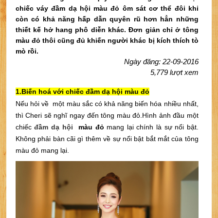
chiếc váy đầm dạ hội màu đỏ ôm sát cơ thể đôi khi
còn có khả năng hấp dẫn quyên rũ hơn hẳn những
thiết kế hở hang phô diễn khác. Đơn giản chỉ ở tông
màu đỏ thôi cũng đủ khiến người khác bị kích thích tò
mò rồi.
Ngày đăng: 22-09-2016
5,779 lượt xem
1.Biến hoá với chiếc đầm dạ hội màu đỏ
Nếu hỏi về  một màu sắc có khả năng biến hóa nhiều nhất, 
thì Cheri sẽ nghĩ ngay đến tông màu đỏ.
Hình ảnh đầu một 
chiếc
 đầm dạ hội
  màu đỏ
 mang lại chính là sự nổi bật. 
Không phải bàn cãi gì thêm về sự nổi bật bắt mắt của tông 
màu đỏ mang lại.