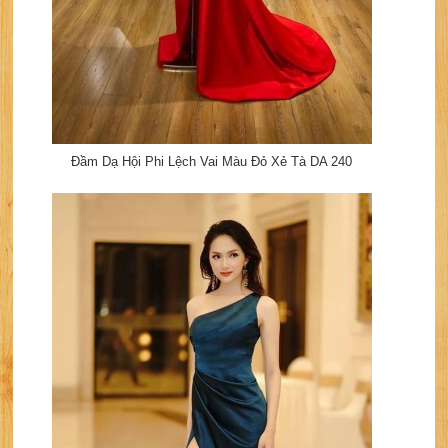
Đầm Dạ Hội Phi Lệch Vai Màu Đỏ Xẻ Tà DA 240