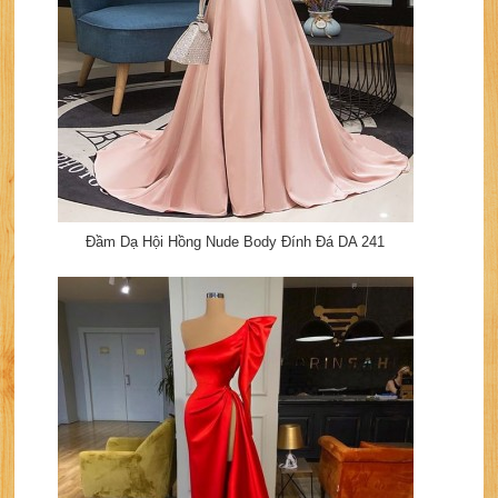
Đầm Dạ Hội Hồng Nude Body Đính Đá DA 241