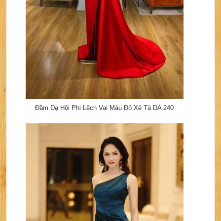
Đầm Dạ Hội Phi Lệch Vai Màu Đỏ Xẻ Tà DA 240