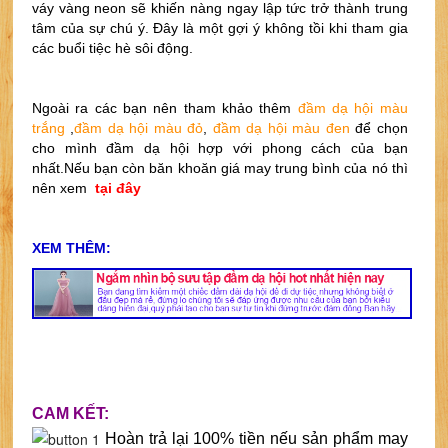
váy vàng neon sẽ khiến nàng ngay lập tức trở thành trung 
tâm của sự chú ý. Đây là một gợi ý không tồi khi tham gia 
các buổi tiệc hè sôi động.
Ngoài ra các bạn nên tham khảo thêm
đầm dạ hội màu 
trắng
 ,
đầm dạ hội màu đỏ
, 
đầm dạ hội màu đen
để chọn 
cho mình đầm dạ hội hợp với phong cách của bạn 
nhất.Nếu bạn còn băn khoăn giá may trung bình của nó thì 
nên xem 
 tại đây
XEM THÊM:
CAM KẾT:
Hoàn trả lại 100% tiền nếu sản phẩm may