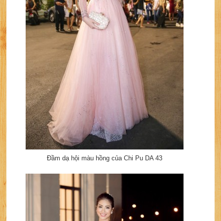
Đầm dạ hội màu hồng của Chi Pu DA 43