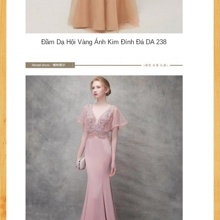
Đầm Dạ Hội Vàng Ánh Kim Đính Đá DA 238