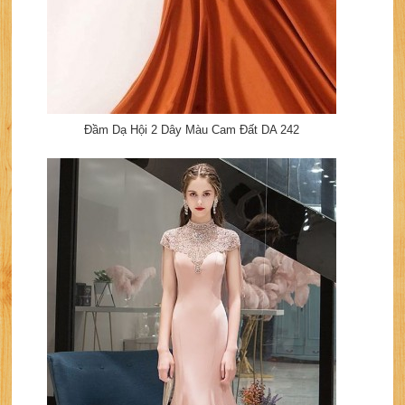
Đầm Dạ Hội 2 Dây Màu Cam Đất DA 242