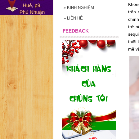
Không
»
KINH NGHIỆM
trên 
»
LIÊN HỆ
chính
trở n
FEEDBACK
sequi
thiết
mẽ và