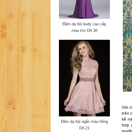
Đầm dạ hội body cao cấp
màu tím DA 38
Với c
trên 
kế nà
Đầm dạ hội ngắn màu hồng
hợp 
DA 21
quyến