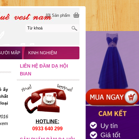
[0] Sản phẩm
GƯỜI MẬP
KINH NGHIỆM
LIÊN HỆ ĐẦM DẠ HỘI
BIAN
ô ấy
chất
loại
2016
HOTLINE:
 xem
0933 640 299