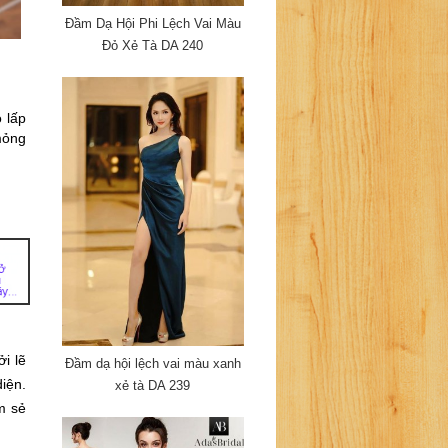
Đầm Dạ Hội Phi Lệch Vai Màu
Đỏ Xẻ Tà DA 240
lấp 
ỏng 
i lẽ 
Đầm dạ hội lệch vai màu xanh
ện. 
xẻ tà DA 239
 sẻ 