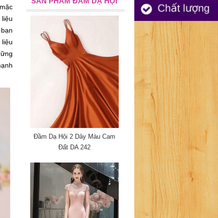
SẢN PHẨM ĐẦM DẠ HỘI
mặc 
liệu 
bạn 
iệu 
ững 
ạnh 
Đầm Dạ Hội 2 Dây Màu Cam
Đất DA 242