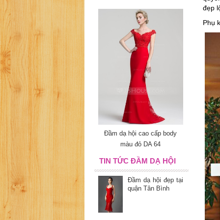
đẹp l
Phụ k
Đầm dạ hội cao cấp body
màu đỏ DA 64
TIN TỨC ĐẦM DẠ HỘI
Đầm dạ hội đẹp tại
quận Tân Bình