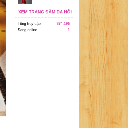
XEM TRANG ĐẦM DẠ HỘI
Tổng truy cập
874,196
Đang online
1