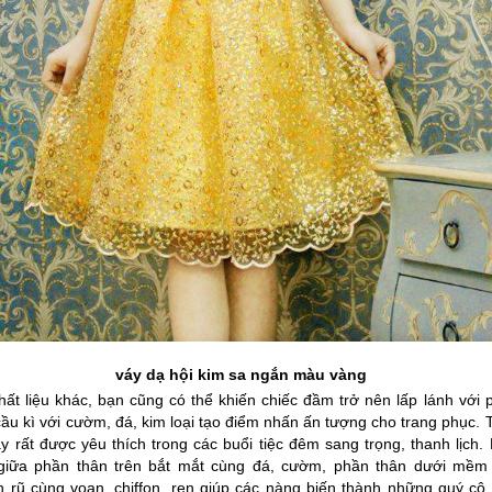
váy dạ hội kim sa ngắn màu vàng
hất liệu khác, bạn cũng có thể khiến chiếc đầm trở nên lấp lánh với p
cầu kì với cườm, đá, kim loại tạo điểm nhấn ấn tượng cho trang phục. T
y rất được yêu thích trong các buổi tiệc đêm sang trọng, thanh lịch. P
giữa phần thân trên bắt mắt cùng đá, cườm, phần thân dưới mềm 
 rũ cùng voan, chiffon, ren giúp các nàng biến thành những quý cô x