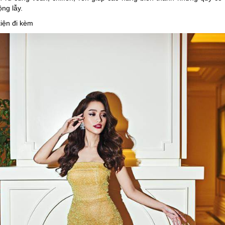
ộng lẫy.
iện đi kèm