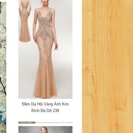
Đầm Dạ Hội Vàng Ánh Kim
Đính Đá DA 238