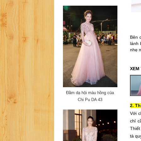
Bên c
lánh 
nhẹ n
XEM
Đầm dạ hội màu hồng của
Chi Pu DA 43
2. Th
Với c
chỉ c
Thiế
tà qu