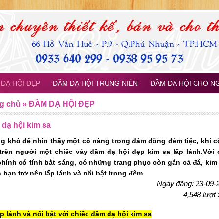
DẠ HỘI ĐẸP
ĐẦM DẠ HỘI TRUNG NIÊN
ĐẦM DẠ HỘI CHO N
g chủ
»
ĐẦM DẠ HỘI ĐẸP
dạ hội kim sa
g khó để nhìn thấy một cô nàng trong đám đông đêm tiệc, khi c
trên người một chiếc váy đầm dạ hội đẹp kim sa lấp lánh.Với 
 chính có tính bắt sáng, có những trang phục còn gắn cả đá, kim 
 bạn trở nên lấp lánh và nổi bật trong đêm.
Ngày đăng: 23-09-
4,548 lượt
p lánh và nổi bật với chiếc đầm dạ hội kim sa