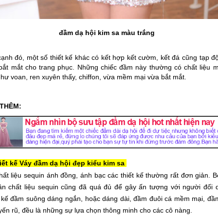
đầm dạ hội kim sa màu trắng
ạnh đó, một số thiết kế khác có kết hợp kết cườm, kết đá cũng tạp độ 
bắt mắt cho trang phục. Những chiếc đầm này thường có chất liệu m
hư voan, ren xuyên thấy, chiffon, vừa mềm mại vừa bắt mắt.
 THÊM:
iết kế 
Váy đầm dạ hội đẹp kiểu kim sa 
hất liệu sequin ánh đồng, ánh bạc các thiết kế thường rất đơn giản. Bở
ần chất liệu sequin cũng đã quá đủ để gây ấn tượng với người đối di
t kế đầm suông dáng ngắn, hoặc dáng dài, đầm đuôi cá mềm mại, đầm
yến rũ, đều là những sự lựa chọn thông minh cho các cô nàng.