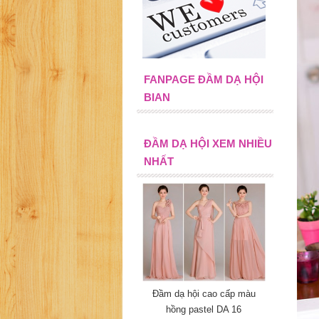
FANPAGE ĐẦM DẠ HỘI
BIAN
ĐẦM DẠ HỘI XEM NHIỀU
NHẤT
Đầm dạ hội cao cấp màu
hồng pastel DA 16