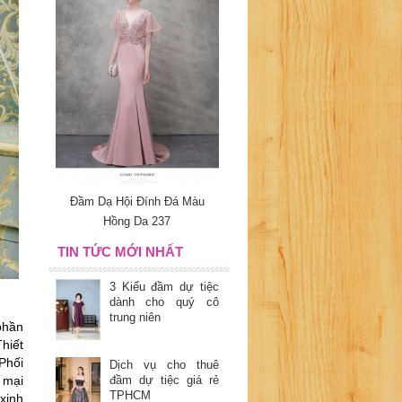
Đầm Dạ Hội Đính Đá Màu
Hồng Da 237
TIN TỨC MỚI NHẤT
3 Kiểu đầm dự tiệc
dành cho quý cô
trung niên
hần 
hiết 
hối 
Dịch vụ cho thuê
mại 
đầm dự tiệc giá rẻ
TPHCM
inh 