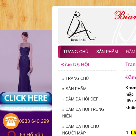
TRANG CHỦ
SẢN PHẨM
ĐẦM 
LIÊN HỆ
ĐẦM DẠ HỘI
Tran
Đầm 
»
TRANG CHỦ
Khôn
»
SẢN PHẨM
mặc 
»
ĐẦM DẠ HỘI ĐẸP
liệu
khiến
»
ĐẦM DẠ HỘI TRUNG
NIÊN
»
ĐẦM DẠ HỘI CHO
Lấ
NGƯỜI MẬP