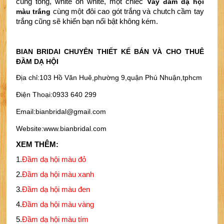
cùng tông, white on white, một chiếc 
Váy đầm dạ hội 
màu trắng
cùng một đôi cao gót trắng và chutch cầm tay 
trắng cũng sẽ khiến bạn nổi bật không kém. 
BIAN BRIDAl CHUYÊN THIẾT KẾ BÁN VÀ CHO THUÊ
ĐẦM DẠ HỘI
Địa chỉ:103 Hồ Văn Huê,phường 9,quận Phú Nhuận,tphcm
Điện Thoại:0933 640 299
Email:bianbridal@gmail.com
Website:www.bianbridal.com
XEM THÊM:
1.
Đầm dạ hội màu đỏ
2.
Đầm dạ hội màu xanh 
3.
Đầm dạ hội màu đen
4.
Đầm dạ hội màu vàng
5.
Đầm dạ hội màu tím