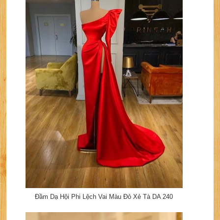
Đầm Dạ Hội Phi Lệch Vai Màu Đỏ Xẻ Tà DA 240