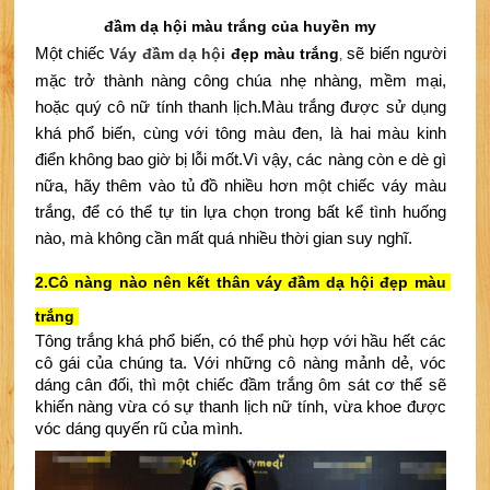
đầm dạ hội màu trắng của huyền my
Một chiếc
Váy đầm dạ hội
 đẹp màu trắng
 sẽ biến người 
,
mặc trở thành nàng công chúa nhẹ nhàng, mềm mại, 
hoặc quý cô nữ tính thanh lịch.
Màu trắng được sử dụng 
khá phổ biến, cùng với tông màu đen, là hai màu kinh 
điển không bao giờ bị lỗi mốt.
Vì vậy, các nàng còn e dè gì 
nữa, hãy thêm vào tủ đồ nhiều hơn một chiếc váy màu 
trắng, để có thể tự tin lựa chọn trong bất kể tình huống 
nào, mà không cần mất quá nhiều thời gian suy nghĩ.
2.
Cô nàng nào nên kết thân
v
áy đầm dạ hội đẹp màu 
trắng 
Tông trắng khá phổ biến, có thể phù hợp với hầu hết các 
cô gái của chúng ta. 
Với những cô nàng mảnh dẻ, vóc 
dáng cân đối, thì một chiếc đầm trắng ôm sát cơ thể sẽ 
khiến nàng vừa có sự thanh lịch nữ tính, vừa khoe được 
vóc dáng quyến rũ của mình.