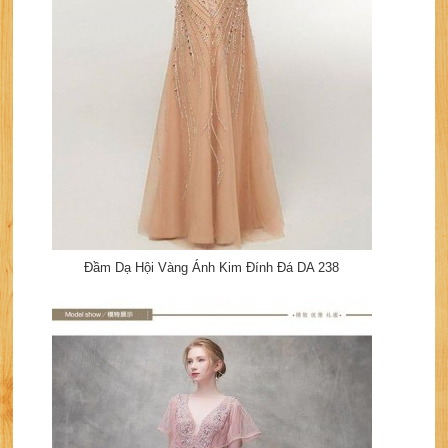
Đầm Dạ Hội Vàng Ánh Kim Đính Đá DA 238