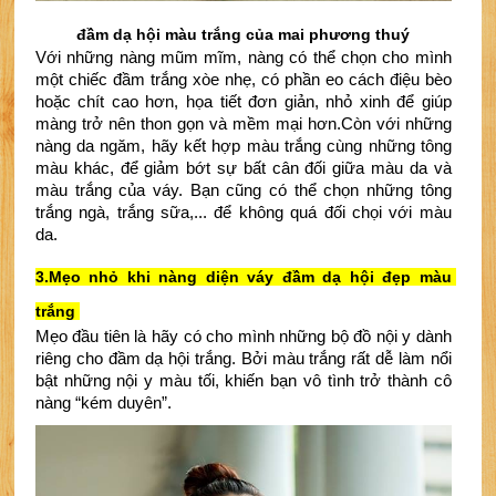
đầm dạ hội màu trắng của mai phương thuý
Với những nàng mũm mĩm, nàng có thể chọn cho mình 
một chiếc đầm trắng xòe nhẹ, có phần eo cách điệu bèo 
hoặc chít cao hơn, họa tiết đơn giản, nhỏ xinh để giúp 
màng trở nên thon gọn và mềm mại hơn.
Còn với những 
nàng da ngăm, hãy kết hợp màu trắng cùng những tông 
màu khác, để giảm bớt sự bất cân đối giữa màu da và 
màu trắng của váy. Bạn cũng có thể chọn những tông 
trắng ngà, trắng sữa,... để không quá đối chọi với màu 
da. 
3.
Mẹo nhỏ khi nàng diện
v
áy đầm dạ hội đẹp màu 
trắng
Mẹo đầu tiên là hãy có cho mình những bộ đồ nội y dành 
riêng cho đầm dạ hội trắng. Bởi màu trắng rất dễ làm nổi 
bật những nội y màu tối, khiến bạn vô tình trở thành cô 
nàng “kém duyên”.