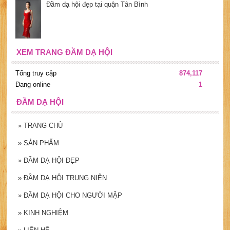
Đầm dạ hội đẹp tại quận Tân Bình
XEM TRANG ĐẦM DẠ HỘI
Tổng truy cập
874,117
Đang online
1
ĐẦM DẠ HỘI
»
TRANG CHỦ
»
SẢN PHẨM
»
ĐẦM DẠ HỘI ĐẸP
»
ĐẦM DẠ HỘI TRUNG NIÊN
»
ĐẦM DẠ HỘI CHO NGƯỜI MẬP
»
KINH NGHIỆM