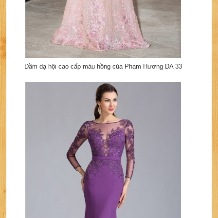
Đầm dạ hội cao cấp màu hồng của Phạm Hương DA 33