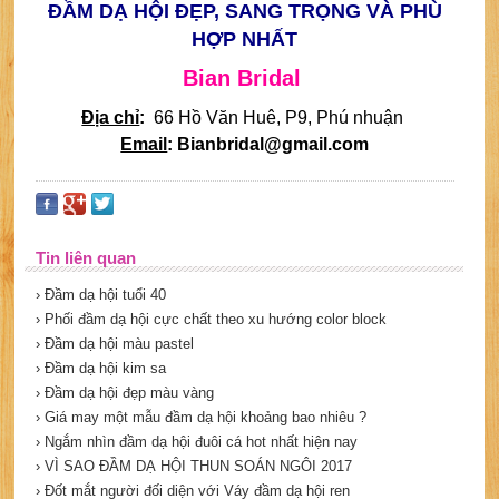
ĐẦM DẠ HỘI ĐẸP, SANG TRỌNG VÀ PHÙ
HỢP NHẤT
Bian Bridal
Địa chỉ
:
66 Hồ Văn Huê, P9, Phú nhuận
Email
: Bianbridal@gmail.com
Tin liên quan
› Đầm dạ hội tuổi 40
› Phối đầm dạ hội cực chất theo xu hướng color block
› Đầm dạ hội màu pastel
› Đầm dạ hội kim sa
› Đầm dạ hội đẹp màu vàng
› Giá may một mẫu đầm dạ hội khoảng bao nhiêu ?
› Ngắm nhìn đầm dạ hội đuôi cá hot nhất hiện nay
› VÌ SAO ĐẦM DẠ HỘI THUN SOÁN NGÔI 2017
› Đốt mắt người đối diện với Váy đầm dạ hội ren