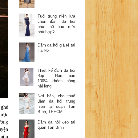
Tuổi trung niên lựa
chọn đầm dạ hội
như thế nào mới
phù hợp?
Đầm dạ hội giá rẻ tại
Hà Nội
Thiết kế đầm dạ hội
đẹp - Đảm bảo
100% khách hàng
hài lòng
Nơi bán, cho thuê
đầm dạ hội trung
niên tại quận Tân
 ghé
Bình, TPHCM
được
ường
Đầm dạ hội đẹp tại
quận Tân Bình
uyện
luôn