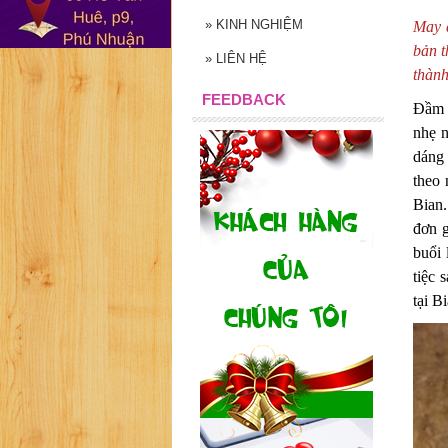
»
KINH NGHIỆM
May 
bản t
»
LIÊN HỆ
thành
FEEDBACK
Đầm 
nhẹ n
dáng
theo 
Bian.
đơn g
buổi 
tiệc 
tại B