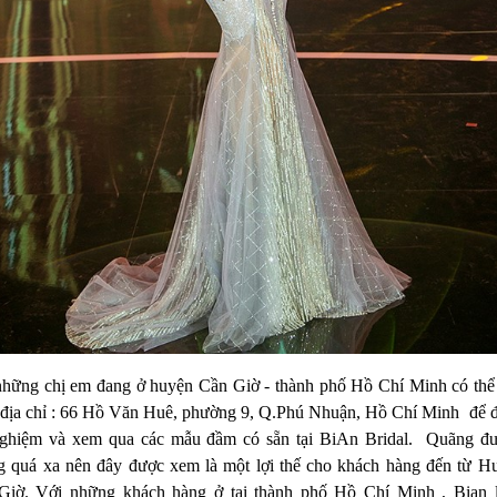
những chị em đang ở huyện Cần Giờ - thành phố Hồ Chí Minh có thể
 địa chỉ : 66 Hồ Văn Huê, phường 9, Q.Phú Nhuận, Hồ Chí Minh để 
 nghiệm và xem qua các mẫu đầm có sẵn tại BiAn Bridal. Quãng đ
g quá xa nên đây được xem là một lợi thế cho khách hàng đến từ H
Giờ. Với những khách hàng ở tại thành phố Hồ Chí Minh , Bian 