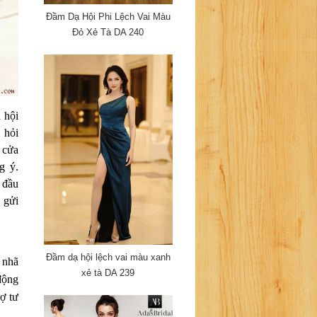
Đầm Dạ Hội Phi Lệch Vai Màu
Đỏ Xẻ Tà DA 240
 hội
 hỏi
 cửa
g ý.
 đầu
 gửi
Đầm dạ hội lệch vai màu xanh
 nhã
xẻ tà DA 239
động
ợ tư