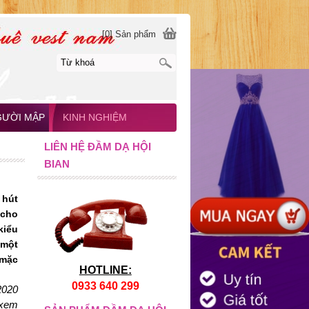
[0] Sản phẩm
GƯỜI MẬP
KINH NGHIỆM
LIÊN HỆ ĐẦM DẠ HỘI
BIAN
 hút
 cho
kiểu
 một
 mặc
HOTLINE:
0933 640 299
2020
 xem