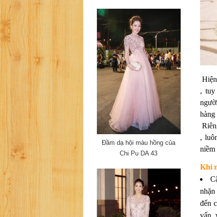
Hiện 
, tu
người
hàng
Riêng
, lu
Đầm dạ hội màu hồng của
niềm 
Chi Pu DA 43
Khi 
Cậ
nhặn 
đến c
vấn, 