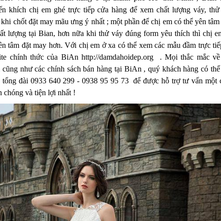
ến khích chị em ghé trực tiếp cửa hàng để xem chất lượng váy, thử
 khi chốt đặt may mãu ưng ý nhất ; một phần để chị em có thể yên tâm
ất lượng tại Bian, hơn nữa khi thử váy đúng form yêu thích thì chị e
ên tâm đặt may hơn. Với chị em ở xa có thể xem các mẫu đầm trực tiếp
ite chính thức của BiAn http://damdahoidep.org . Mọi thắc mắc về
cũng như các chính sách bán hàng tại BiAn , quý khách hàng có thể 
 tổng đài 0933 640 299 - 0938 95 95 73 để được hỗ trợ tư vấn một 
 chóng và tiện lợi nhất !