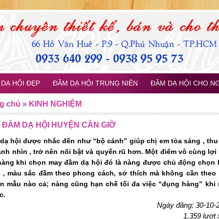
DẠ HỘI ĐẸP
ĐẦM DẠ HỘI TRUNG NIÊN
ĐẦM DẠ HỘI CHO N
g chủ
»
KINH NGHIỆM
 ĐẦM DẠ HỘI HUYỆN CẦN GIỜ
dạ hội được nhắc đến như “bộ cánh” giúp chị em tỏa sáng , thu
ánh nhìn , trở nên nổi bật và quyến rũ hơn. Một điểm vô cùng lợi
nàng khi chọn may đầm dạ hội đó là nàng được chủ động chọn 
 , màu sắc đầm theo phong cách, sở thích mà không cần theo
n mẫu nào cả; nàng cũng hạn chế tối đa việc “đụng hàng” khi
c.
Ngày đăng: 30-10-
1,359 lượt