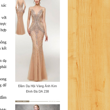
 xác
 với
trực
 hợp
hông
 kết
m dạ
phải
hong
ng để
Đầm Dạ Hội Vàng Ánh Kim
Đính Đá DA 238
 đầm
được