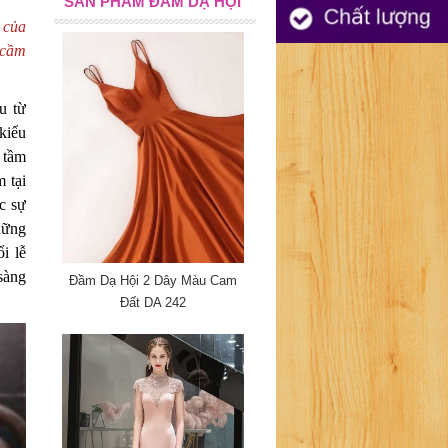
SẢN PHẨM ĐẦM DẠ HỘI
 của
 cầm
u từ
kiểu
 tầm
 tại
c sự
hững
i lễ
 sàng
Đầm Dạ Hội 2 Dây Màu Cam
Đất DA 242