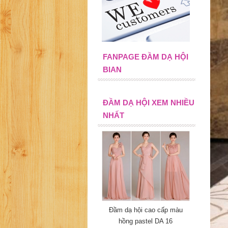
FANPAGE ĐẦM DẠ HỘI
BIAN
ĐẦM DẠ HỘI XEM NHIỀU
NHẤT
Đầm dạ hội cao cấp màu
hồng pastel DA 16