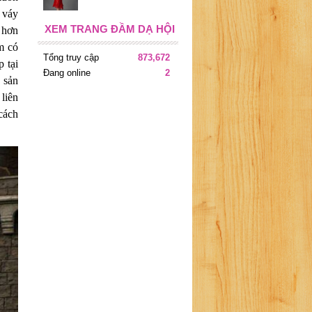
 váy
XEM TRANG ĐẦM DẠ HỘI
 hơn
m có
Tổng truy cập
873,672
 tại
Đang online
2
 sản
liên
cách