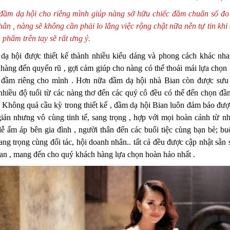
đầm dạ hội cho riêng mình giúp nàng sở hữu chiếc đầm chuẩn số đo
hân , nàng sẽ không cần phải lo lắng việc rộng chật nữa nên tự tin khi
 phẩm trên tay sẽ rất ưng ý.
dạ hội được thiết kế thành nhiều kiểu dáng và phong cách khác nha
hàng đến quyến rũ , gợi cảm giúp cho nàng có thể thoải mái lựa chọn 
 đầm riêng cho mình . Hơn nữa đầm dạ hội nhà Bian còn được sưu
nhiều độ tuổi từ các nàng thơ đến các quý cô đều có thể đến chọn đầm
 Không quá cầu kỳ trong thiết kế , đầm dạ hội Bian luôn đảm bảo đượ
iản nhưng vô cùng tinh tế, sang trọng , hợp với mọi hoàn cảnh từ n
lễ ấm áp bên gia đình , người thân đến các buổi tiệc cùng bạn bè; buổ
sang trọng cùng đối tác, hội doanh nhân.. tất cả đều được cập nhật sẵn
ian , mang đến cho quý khách hàng lựa chọn hoàn hảo nhất .