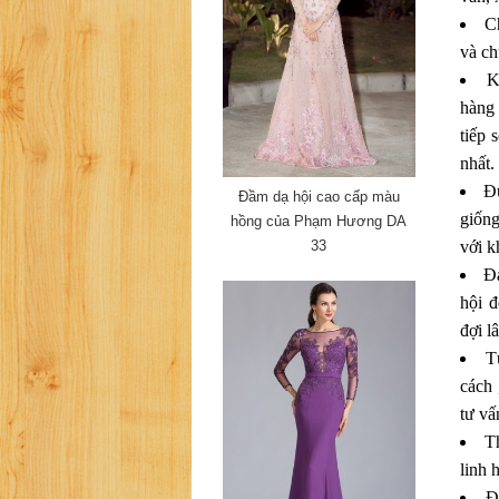
C
và c
K
hàng 
tiếp 
nhất.
Đ
Đầm dạ hội cao cấp màu
giống
hồng của Phạm Hương DA
33
với k
Đá
hội 
đợi l
T
cách 
tư vấ
Th
linh 
Đ