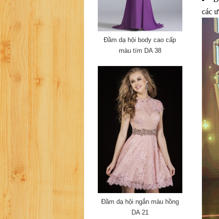
các ư
Đầm dạ hội body cao cấp
màu tím DA 38
Đầm dạ hội ngắn màu hồng
DA 21