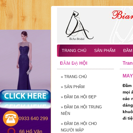
TRANG CHỦ
SẢN PHẨM
ĐẦM 
LIÊN HỆ
ĐẦM DẠ HỘI
Tran
MAY
»
TRANG CHỦ
Đầm 
»
SẢN PHẨM
mọi 
»
ĐẦM DẠ HỘI ĐẸP
các 
dáng
»
ĐẦM DẠ HỘI TRUNG
khuô
NIÊN
đi tiệ
»
ĐẦM DẠ HỘI CHO
NGƯỜI MẬP