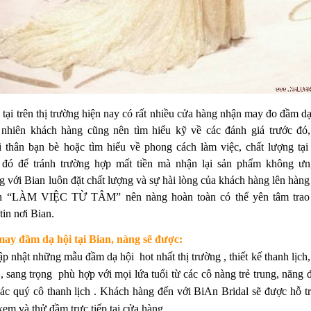
tại trên thị trường hiện nay có rất nhiều cửa hàng nhận may đo đầm dạ
y nhiên khách hàng cũng nên tìm hiểu kỹ về các đánh giá trước đó,
 thân bạn bè hoặc tìm hiểu về phong cách làm việc, chất lượng tại
 đó để tránh trường hợp mất tiền mà nhận lại sản phẩm không ưn
 với Bian luôn đặt chất lượng và sự hài lòng của khách hàng lên hàng
ôn “LÀM VIỆC TỪ TÂM” nên nàng hoàn toàn có thể yên tâm trao
tin nơi Bian.
may đầm dạ hội tại Bian, nàng sẽ được:
p nhật những mẫu đầm dạ hội hot nhất thị trường , thiết kế thanh lịch,
, sang trọng phù hợp với mọi lứa tuổi từ các cô nàng trẻ trung, năng 
ác quý cô thanh lịch . Khách hàng đến với BiAn Bridal sẽ được hỗ tr
xem và thử đầm trực tiếp tại cửa hàng .