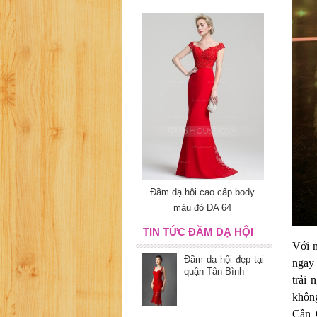
Đầm dạ hội cao cấp body
màu đỏ DA 64
TIN TỨC ĐẦM DẠ HỘI
Với 
Đầm dạ hội đẹp tại
ngay
quận Tân Bình
trải
khôn
Cần 