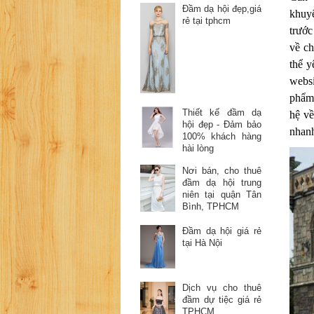
Đầm dạ hội đẹp,giá
khuy
rẻ tại tphcm
trước
về ch
thể y
webs
phẩm 
Thiết kế đầm dạ
hệ về
hội đẹp - Đảm bảo
nhanh
100% khách hàng
hài lòng
Nơi bán, cho thuê
đầm dạ hội trung
niên tại quận Tân
Bình, TPHCM
Đầm dạ hội giá rẻ
tại Hà Nội
Dịch vụ cho thuê
đầm dự tiệc giá rẻ
TPHCM