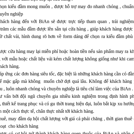
họn kiểu đầm mong muốn , được hỗ trợ may đo nhanh chóng , chuẩn
huyên nghiệp
hách hàng đến với BiAn sẽ được trực tiếp tham quan , trải nghiệm
trăm các mẫu đầm được lên sẵn tại cửa hàng , giúp khách hàng được 
sờ chất vải, hình dung rõ hơn về form dáng để chọn ra kiểu đầm phù
ược cửa hàng may lại miễn phí hoặc hoàn tiền nếu sản phẩm may ra k
 với mẫu hoặc chất liệu vải kém chất lượng không giống như khi cam
hách hàng.
p ứng các đơn hàng siêu tốc, đặc biệt là những khách hàng cần có đầ
để mặc gấp mà không muốn chờ đợi quá lâu. Không để khách hàng 
âu , luôn nhanh chóng và chuyên nghiệp là tiêu chí làm việc của BiAn .
ư vấn bởi đội ngũ chuyên gia nhiều kinh nghiệm trong định hình p
, thiết kế trang phục và có gu thời trang hiện đại, luôn bắt kịp xu hướ
n một cách thực tế, chân thực nhất tới khách hàng.
uê, may đầm dạ hội chất lượng với giá cả phải chăng , thời gian thuê
hoạt cho khách hàng
ược có cơ hội trở thành khách hàng quen thuộc của BiAn và nhận 